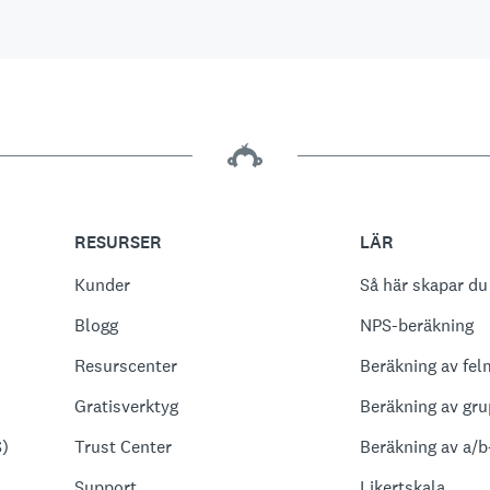
RESURSER
LÄR
Kunder
Så här skapar du
Blogg
NPS-beräkning
Resurscenter
Beräkning av fel
Gratisverktyg
Beräkning av gru
S)
Trust Center
Beräkning av a/b
Support
Likertskala