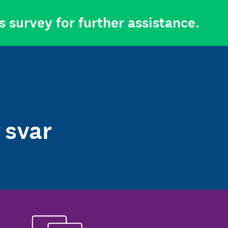
s survey for further assistance.
 svar