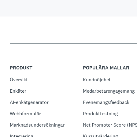
PRODUKT
POPULÄRA MALLAR
Översikt
Kundnöjdhet
Enkäter
Medarbetarengagemang
AI-enkätgenerator
Evenemangsfeedback
Webbformulär
Produkttestning
Marknadsundersökningar
Net Promoter Score (NP
Integrering
Kursutvärdering