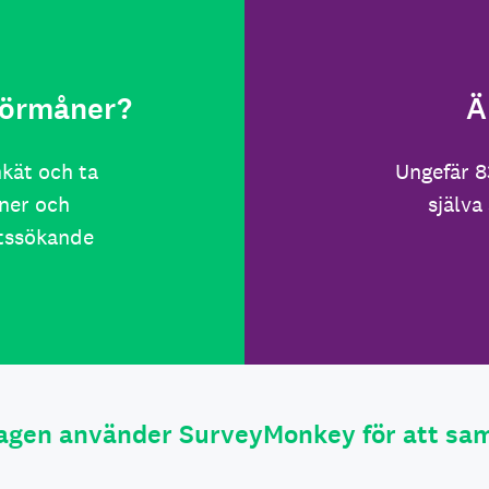
 förmåner?
Ä
nkät och ta
Ungefär 8
ner och
själva
etssökande
tagen använder SurveyMonkey för att sam